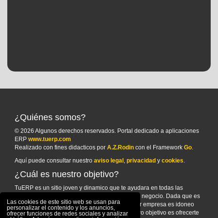
¿Quiénes somos?
© 2026 Algunos derechos reservados. Portal dedicado a aplicaciones
ERP
www.tuerp.com
Realizado con fines didacticos por
A.Z.Rodin
con el Framework
Go
.
Aquí puede consultar nuestro
aviso legal
,
privacidad
y
cookies
.
¿Cuál es nuestro objetivo?
TuERP es un sitio joven y dinamico que te ayudara en todas las
cuestiones sobre elegir un sistema ERP para tu negocio. Dada que es
Las cookies de este sitio web se usan para
una cuestion de vital importancia para cualquier empresa es idoneo
personalizar el contenido y los anuncios,
recopilar la maxima información posible. Nuestro objetivo es ofrecerte
ofrecer funciones de redes sociales y analizar